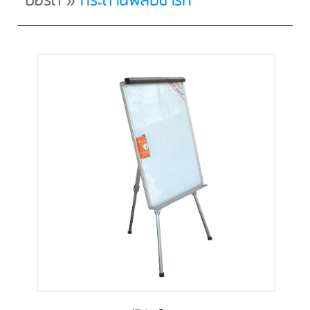
บอร์ด
»
กระดานฟลิปชาร์ท