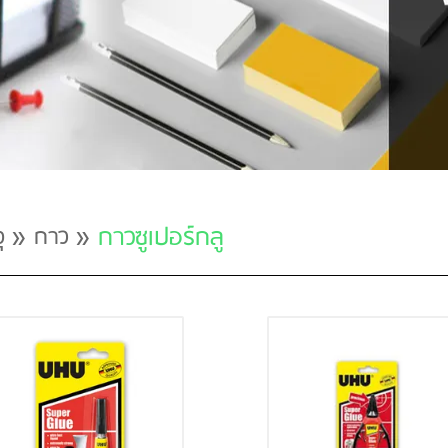
»
»
กาวซูเปอร์กลู
ุ
กาว