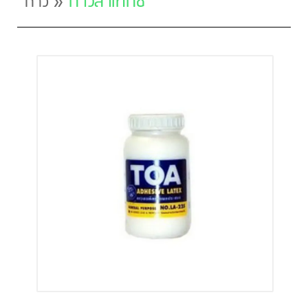
»
กาวลาเท็กซ์
กาว