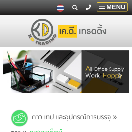
MENU
Toggle
navigatio
»
กาว เทป และอุปกรณ์การบรรจุ