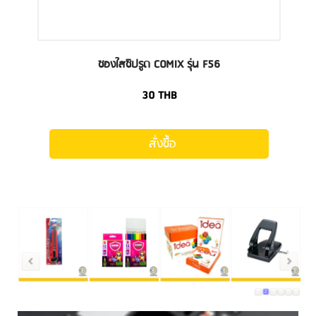
ซองใสซิปรูด COMIX รุ่น F56
30
THB
สั่งซื้อ
1
2
3
4
5
6