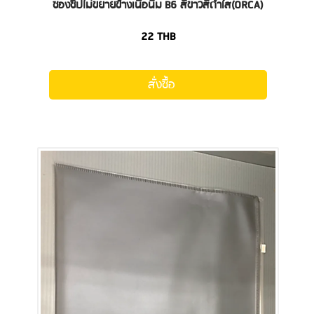
ซองซิปไม่ขยายข้างเนื้อนิ่ม B6 สีขาวสีดำใส(ORCA)
22
THB
สั่งซื้อ