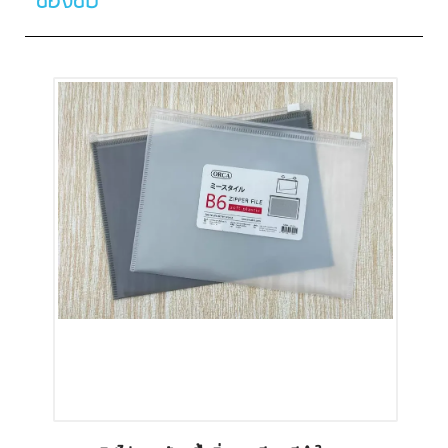
ซองซิป