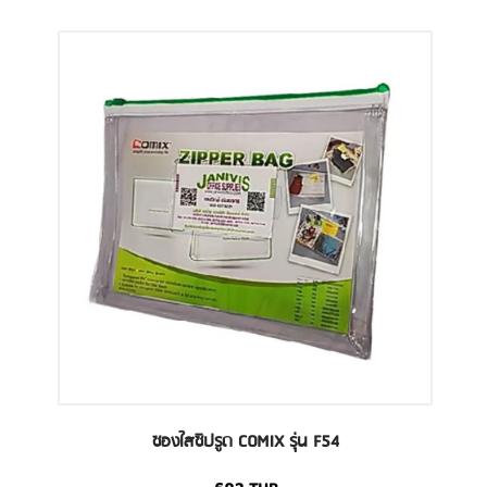
ซองใสซิปรูด COMIX รุ่น F54