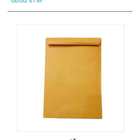
ซองน้ำตาล