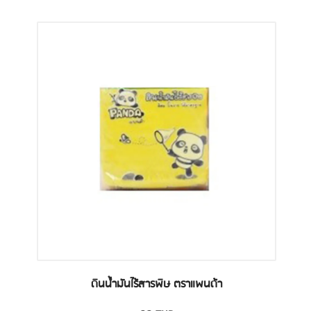
ดินน้ำมันไร้สารพิษ ตราแพนด้า