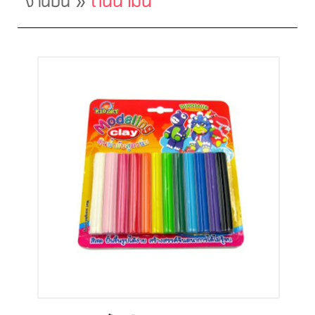
»
ดินน้ำมัน
งานปั้น