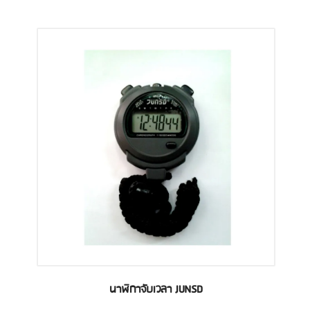
นาฬิกาจับเวลา JUNSD