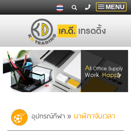
MENU
Toggle
navigatio
»
นาฬิกาจับเวลา
อุปกรณ์กีฬา