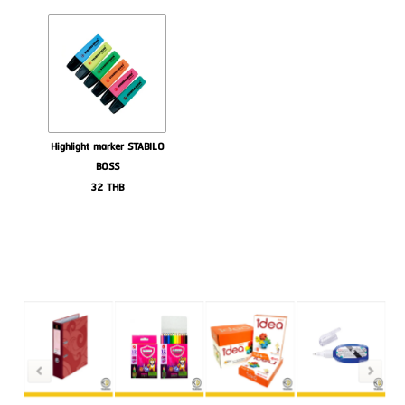
Highlight marker STABILO
BOSS
32
THB