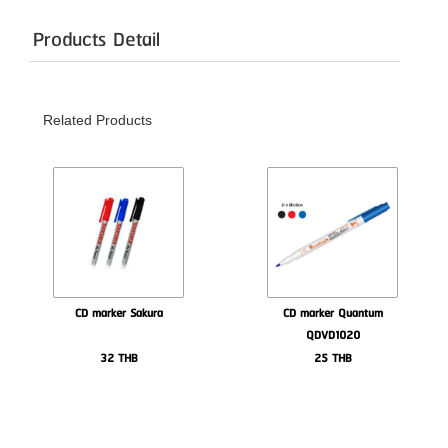
Products Detail
Related Products
CD marker Sakura
CD marker Quantum
QDVD1020
32
THB
25
THB