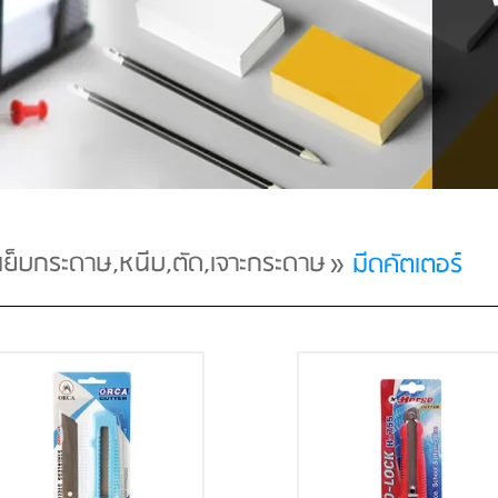
เย็บกระดาษ,หนีบ,ตัด,เจาะกระดาษ
»
มีดคัตเตอร์