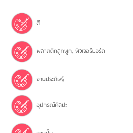
สี
พลาสติกลูกฟูก, ฟิวเจอร์บอร์ด
งานประดิษฐ์
อุปกรณ์ศิลปะ