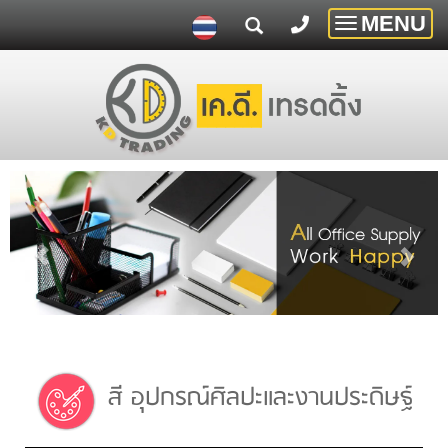
MENU
Toggle
navigatio
สี อุปกรณ์ศิลปะและงานประดิษฐ์