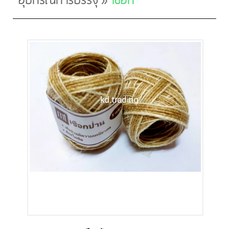
อุปกรณ์การบรรจุ
»
เชือก