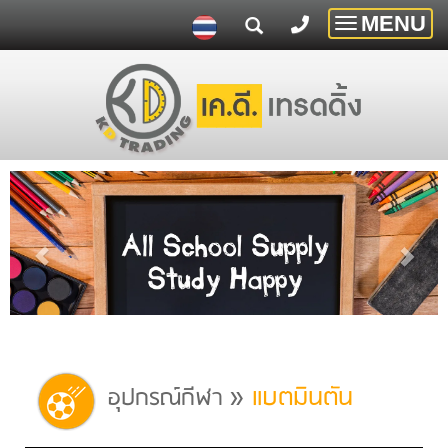
MENU
Toggle
navigatio
»
แบตมินตัน
อุปกรณ์กีฬา