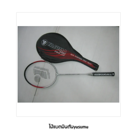
ไม้แบตมินตันyasuma