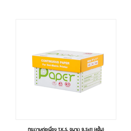
กระดาษต่อเนื่อง T.K.S. ขนาด 9.5x11 (4ชั้น)