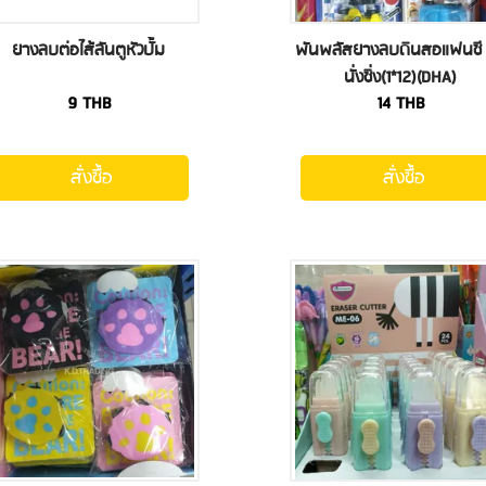
ยางลบต่อไส้ลันตูหัวปั้ม
พันพลัสยางลบดินสอแฟนซี ร
นั่งซิ่ง(1*12)(DHA)
9
THB
14
THB
สั่งซื้อ
สั่งซื้อ