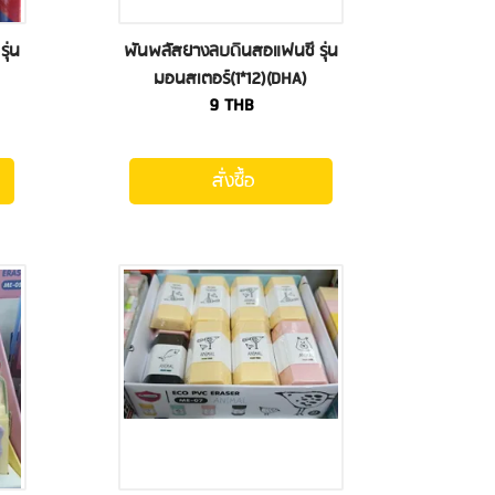
ุ่น
พันพลัสยางลบดินสอแฟนซี รุ่น
มอนสเตอร์(1*12)(DHA)
9
THB
สั่งซื้อ