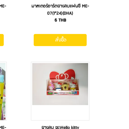
ME-
มาสเตอร์อาร์ตยางลบแฟนซี ME-
07(1*24)(DHA)
6
THB
สั่งซื้อ
ME-
ยางลบ ชุดHello kitty