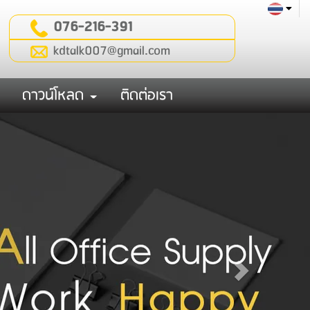
076-216-391
kdtalk007@gmail.com
ดาวน์โหลด
ติดต่อเรา