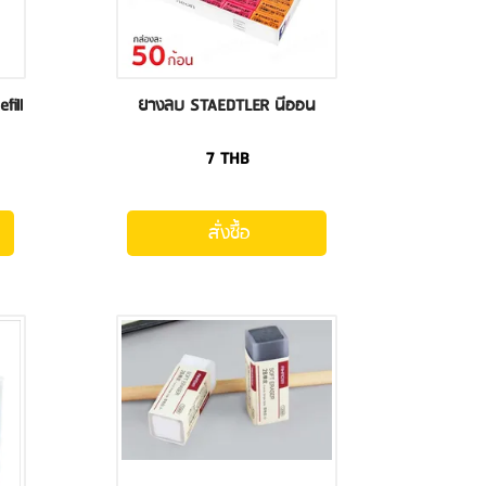
ill
ยางลบ STAEDTLER นีออน
7
THB
สั่งซื้อ