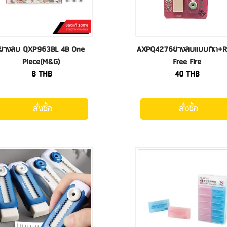
ยางลบ QXP963BL 4B One
AXPQ4276ยางลบแบบกด+Ref
Plece(M&G)
Free Fire
8
THB
40
THB
สั่งซื้อ
สั่งซื้อ