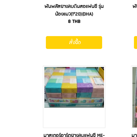
พันพลัสยางลบดินสอแฟนซี รุ่น
พั
น้องแมว(1*20)(DHA)
8
THB
สั่งซื้อ
มาสเตอร์อาร์ตยางลบแฟนซี ME-
มา