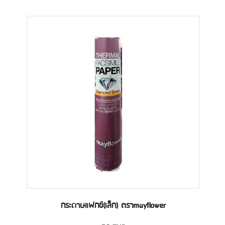
กระดาษแฟกซ์(เล็ก) ตราmayflower