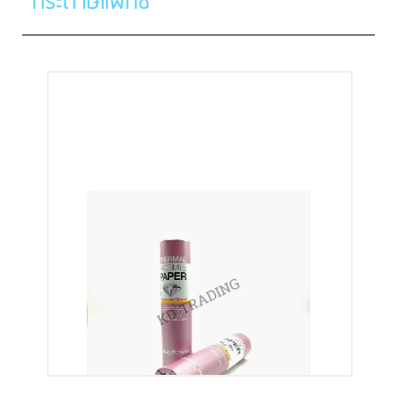
กระดาษแฟกซ์