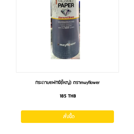
กระดาษแฟกซ์(ใหญ่) ตราmayflower
185
THB
สั่งซื้อ