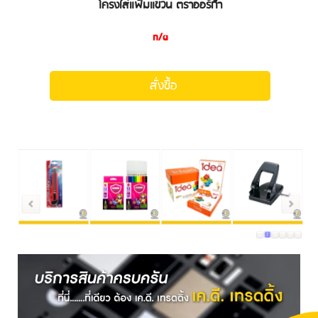
โครงใส่แฟ้มแขวน ตราออร์ก้า
n/a
สั่งซื้อ
1
2
3
4
5
6