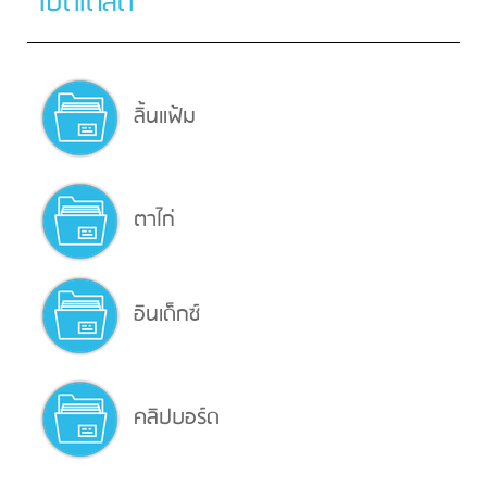
เบ็ดเตล็ด
ลิ้นแฟ้ม
ตาไก่
อินเด็กซ์
คลิปบอร์ด