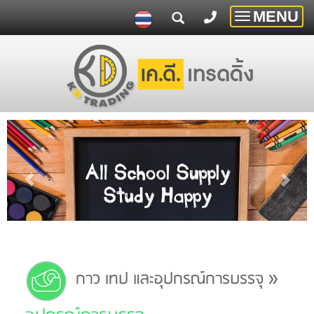
MENU
Toggle
navigatio
»
กาว เทป และอุปกรณ์การบรรจุ