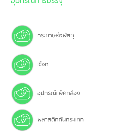
อุปกรณ์การบรรจุ
กระดาษห่อพัสดุ
เชือก
อุปกรณ์แพ็คกล่อง
พลาสติกกันกระแทก