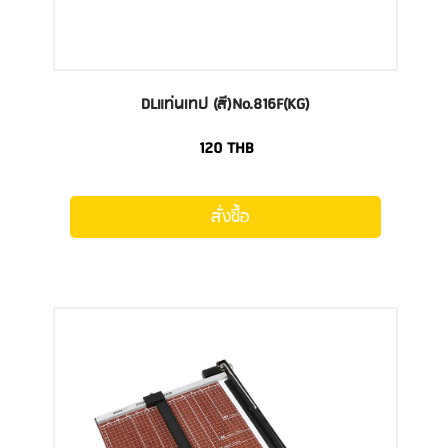
DLแท่นเทป (สี)No.816F(KG)
120
THB
สั่งซื้อ