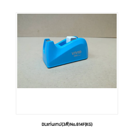
DLแท่นเทป(3สี)No.814F(KG)