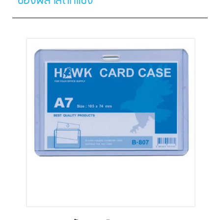
ซองพลาสติกแข็ง