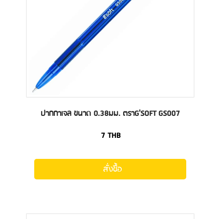
ปากกาเจล ขนาด 0.38มม. ตราG'SOFT GS007
7
THB
สั่งซื้อ