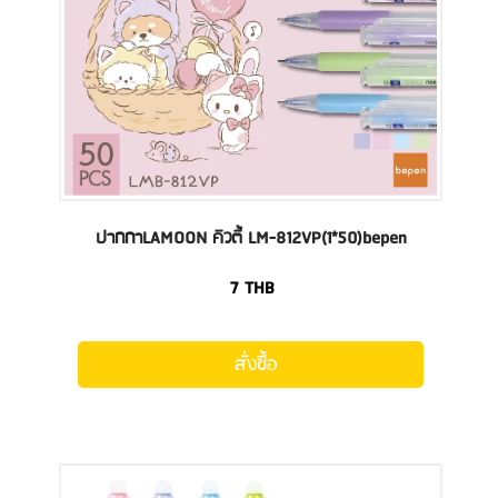
ปากกาLAMOON คิวตี้ LM-812VP(1*50)bepen
7
THB
สั่งซื้อ