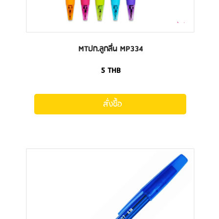
MTปก.ลูกลื่น MP334
5
THB
สั่งซื้อ