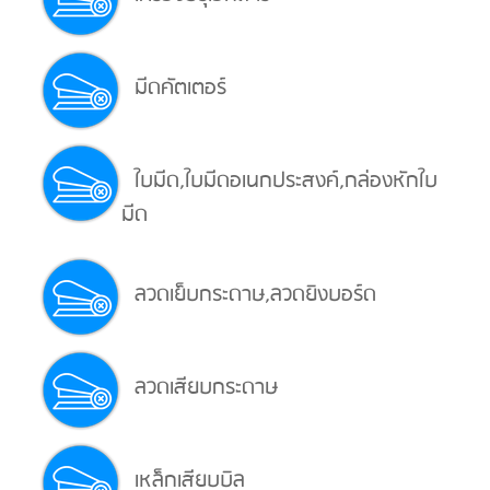
มีดคัตเตอร์
ใบมีด,ใบมีดอเนกประสงค์,กล่องหักใบ
มีด
ลวดเย็บกระดาษ,ลวดยิงบอร์ด
ลวดเสียบกระดาษ
เหล็กเสียบบิล