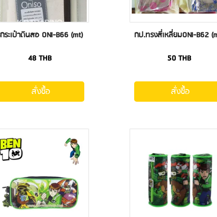
กระเป๋าดินสอ ONI-B66 (mt)
กป.ทรงสี่เหลี่ยมONI-B62 (
48
THB
50
THB
สั่งซื้อ
สั่งซื้อ