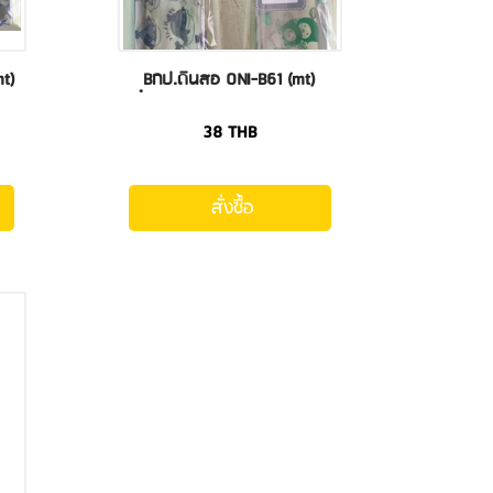
mt)
ฺBกป.ดินสอ ONI-B61 (mt)
38
THB
สั่งซื้อ