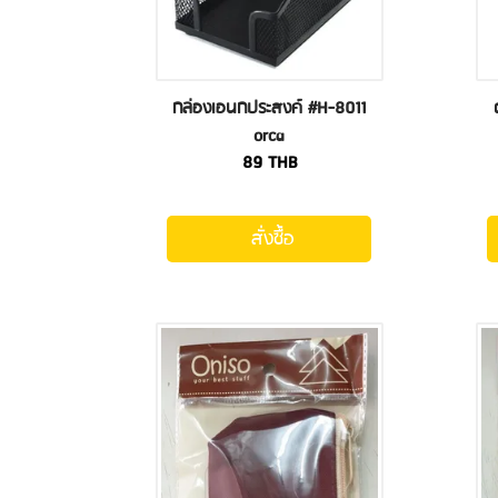
กล่องเอนกประสงค์ #H-8011
orca
89
THB
สั่งซื้อ